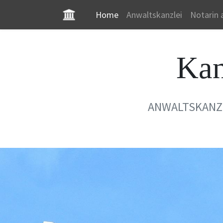
Home
Anwaltskanzlei
Notarin 
Kan
ANWALTSKANZ