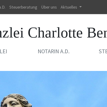
a.D.
Steuerberatung
Über uns
Aktuelles
zlei Charlotte Be
LEI
NOTARIN A.D.
ST