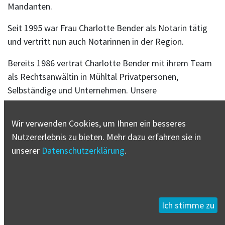
Mandanten.
Seit 1995 war Frau Charlotte Bender als Notarin tätig
und vertritt nun auch Notarinnen in der Region.
Bereits 1986 vertrat Charlotte Bender mit ihrem Team
als Rechtsanwältin in Mühltal Privatpersonen,
Selbständige und Unternehmen. Unsere
Kernkompetenzen sind Zivilrecht und Gesellschafts- /
Unternehmensrecht. Da wir Ihnen sowohl
Wir verwenden Cookies, um Ihnen ein besseres
Rechtsberatung und steuerrechtliche Beratung
Nutzererlebnis zu bieten. Mehr dazu erfahren sie in
anbieten können, erhalten Sie bei uns alles aus einer
unserer
Datenschutzerklärung
.
Hand. Gerne begleiten wir sie auch vorbereitend bei
notwendigen notariellen Beurkundungen.
Wir scheuen keine Konflikte und keinen Prozess.
Ich stimme zu
Aufgrund unserer langen Erfahrung können wir aber
sehr gut abschätzen, wann sich das Streiten für Sie